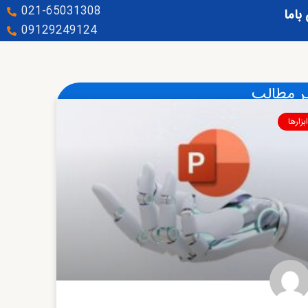
021-65031308
باما
09129249124
ر مطالب
ابزارها