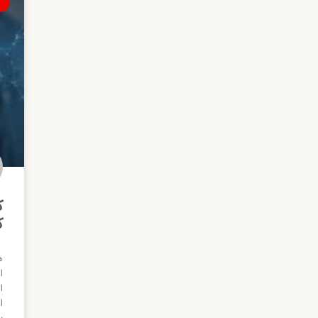
ک
ک
ا
ا
ا