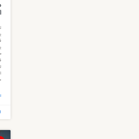
ا
ی
ق
ی
خ
ق
ا
ح
ا
1